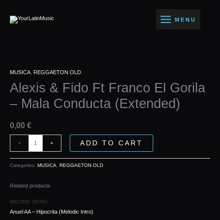
Ir
Ft
al
Franco
MENU
contenido
El
Gorila
-
Mala
Alexis
Conducta
MUSICA
,
REGGAETON OLD
&
(Extended)
Alexis & Fido Ft Franco El Gorila
Fido
quantity
Ft
– Mala Conducta (Extended)
Franco
El
Gorila
0,00
€
-
Mala
ADD TO CART
-
+
Conducta
(Extended)
Categories:
MUSICA
,
REGGAETON OLD
quantity
Related products
MELODIC INTRO
Anuel AA – Hipocrita (Melodic Intro)