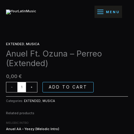
Ir
-
al
Perreo
MENU
contenido
(Extended)
quantity
Anuel
EXTENDED
,
MUSICA
Ft.
Anuel Ft. Ozuna – Perreo
Ozuna
-
(Extended)
Perreo
(Extended)
quantity
0,00
€
ADD TO CART
-
+
Categories:
EXTENDED
,
MUSICA
Related products
MELODIC INTRO
Anuel AA – Yeezy (Melodic Intro)