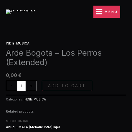
Ir
Los
al
Perros
MENU
contenido
(Extended)
quantity
Arde
INDIE
,
MUSICA
Bogota
Arde Bogota – Los Perros
-
Los
(Extended)
Perros
(Extended)
quantity
0,00
€
ADD TO CART
-
+
Categories:
INDIE
,
MUSICA
Related products
MELODIC INTRO
Anuel – MALA (Melodic Intro).mp3