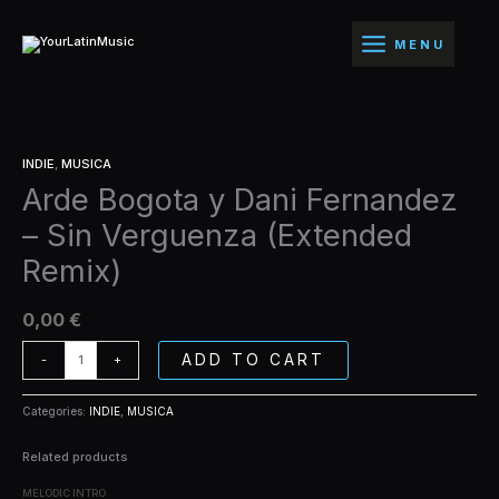
Ir
Dani
al
Fernandez
MENU
contenido
-
Sin
Verguenza
(Extended
Arde
Remix)
INDIE
,
MUSICA
Bogota
quantity
Arde Bogota y Dani Fernandez
y
Dani
– Sin Verguenza (Extended
Fernandez
-
Remix)
Sin
Verguenza
0,00
€
(Extended
Remix)
ADD TO CART
-
+
quantity
Categories:
INDIE
,
MUSICA
Related products
MELODIC INTRO