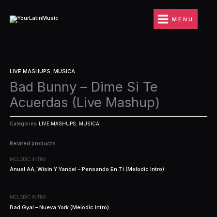
Ir
al
MENU
contenido
LIVE MASHUPS
,
MUSICA
Bad Bunny – Dime Si Te
Acuerdas (Live Mashup)
Categories:
LIVE MASHUPS
,
MUSICA
Related products
MELODIC INTRO
Anuel AA, Wisin Y Yandel – Pensando En Ti (Melodic Intro)
MELODIC INTRO
Bad Gyal – Nueva York (Melodic Intro)