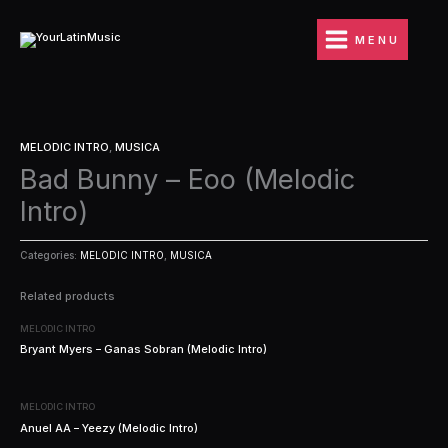
Ir
al
MENU
contenido
MELODIC INTRO
,
MUSICA
Bad Bunny – Eoo (Melodic
Intro)
Categories:
MELODIC INTRO
,
MUSICA
Related products
MELODIC INTRO
Bryant Myers – Ganas Sobran (Melodic Intro)
MELODIC INTRO
Anuel AA – Yeezy (Melodic Intro)