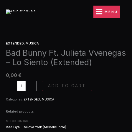
Ir
Julieta
al
Vvenegas
MENU
contenido
-
Lo
Siento
(Extended)
Bad
quantity
EXTENDED
,
MUSICA
Bunny
Bad Bunny Ft. Julieta Vvenegas
Ft.
Julieta
– Lo Siento (Extended)
Vvenegas
-
Lo
0,00
€
Siento
(Extended)
ADD TO CART
-
+
quantity
Categories:
EXTENDED
,
MUSICA
Related products
MELODIC INTRO
Bad Gyal – Nueva York (Melodic Intro)