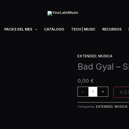
PACKS DEL MES
CATÁLOGO
TECH | MUSIC
RECURSOS
EXTENDED
,
MUSICA
Bad
Gyal
Bad Gyal – S
-
Sin
0,00
€
Carne
(Extended)
AD
-
+
quantity
Categories:
EXTENDED
,
MUSICA