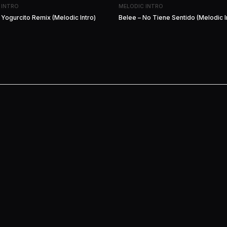
 INTRO
MELODIC INTRO
 Yogurcito Remix (Melodic Intro)
Belee – No Tiene Sentido (Melodic I