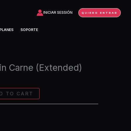
Sin
Carne
INICIAR SESSIÓN
QUIERO ENTRAR
(Extended)
quantity
PLANES
SOPORTE
in Carne (Extended)
D TO CART