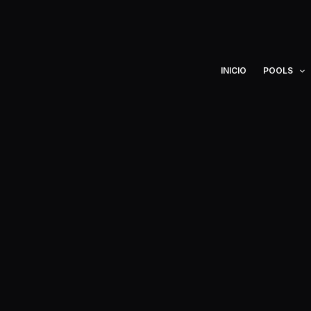
Ir
al
contenido
INICIO
POOLS