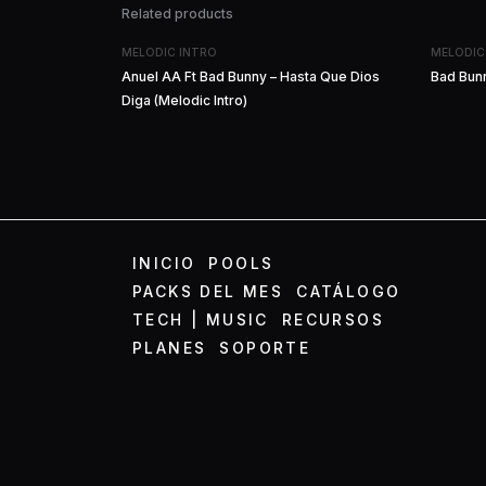
Related products
MELODIC INTRO
MELODIC
Anuel AA Ft Bad Bunny – Hasta Que Dios
Bad Bunn
Diga (Melodic Intro)
INICIO
POOLS
PACKS DEL MES
CATÁLOGO
TECH | MUSIC
RECURSOS
PLANES
SOPORTE