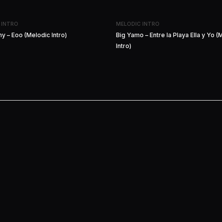
 INTRO
MELODIC INTRO
y – Eoo (Melodic Intro)
Big Yamo – Entre la Playa Ella y Yo (
Intro)