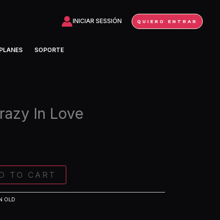
In
Love
INICIAR SESSIÓN
QUIERO ENTRAR
(Extended)
quantity
PLANES
SOPORTE
razy In Love
D TO CART
N OLD