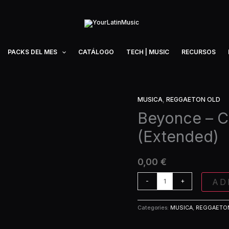
PACKS DEL MES
CATÁLOGO
TECH | MUSIC
RECURSOS
MUSICA
,
REGGAETON OLD
Beyonce
-
Beyonce – C
Crazy
(Extended)
In
Love
(Extended)
0,00
€
quantity
AD
-
+
Categories:
MUSICA
,
REGGAETO