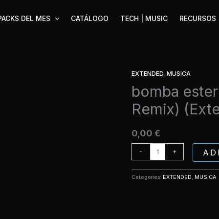
PACKS DEL MES
CATÁLOGO
TECH | MUSIC
RECURSOS
EXTENDED
,
MUSICA
bomba
estereo
bomba ester
-
Remix) (Ext
To
My
Love
0,00
€
(Tainy
Remix)
AD
-
+
(Extended)
quantity
Categories:
EXTENDED
,
MUSICA