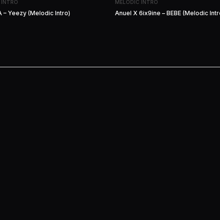
 INTRO
MELODIC INTRO
 – Yeezy (Melodic Intro)
Anuel X 6ix9ine – BEBE (Melodic Intr