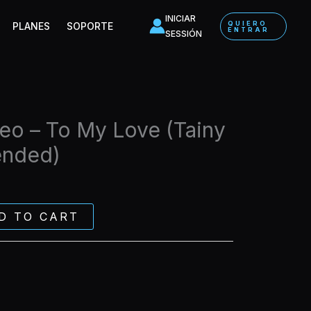
To
INICIAR
QUIERO
PLANES
SOPORTE
My
ENTRAR
SESSIÓN
Love
(Tainy
Remix)
(Extended)
quantity
eo – To My Love (Tainy
ended)
D TO CART