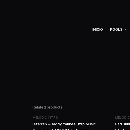
Ir
al
contenido
INICIO
POOLS
Related products
MELODIC INTRO
MELODIC
Bizarrap – Daddy Yankee Bzrp Music
Bad Bunn