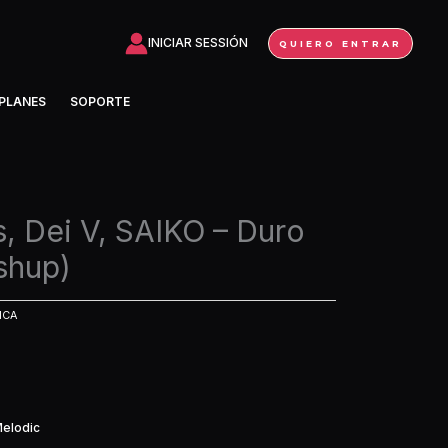
INICIAR SESSIÓN
QUIERO ENTRAR
PLANES
SOPORTE
, Dei V, SAIKO – Duro
shup)
ICA
Melodic