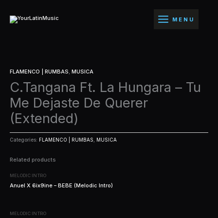
Ir
al
MENU
contenido
FLAMENCO | RUMBAS
,
MUSICA
C.Tangana Ft. La Hungara – Tu
Me Dejaste De Querer
(Extended)
Categories:
FLAMENCO | RUMBAS
,
MUSICA
Related products
MELODIC INTRO
Anuel X 6ix9ine – BEBE (Melodic Intro)
MELODIC INTRO