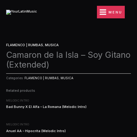
Ir
al
MENU
contenido
FLAMENCO | RUMBAS
,
MUSICA
Camaron de la Isla – Soy Gitano
(Extended)
Categories:
FLAMENCO | RUMBAS
,
MUSICA
Related products
MELODIC INTRO
Bad Bunny X El Alfa – La Romana (Melodic Intro)
MELODIC INTRO
Anuel AA – Hipocrita (Melodic Intro)