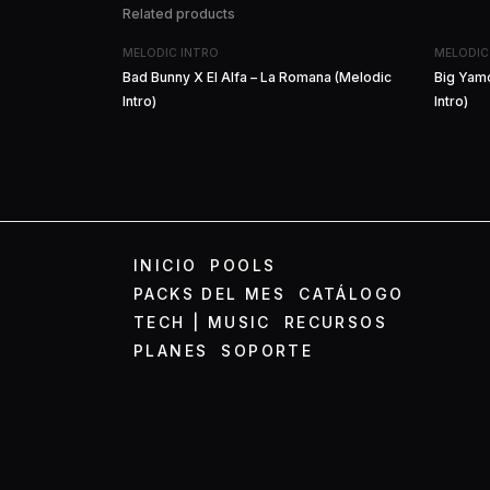
Related products
MELODIC INTRO
MELODIC
Bad Bunny X El Alfa – La Romana (Melodic
Big Yamo
Intro)
Intro)
INICIO
POOLS
PACKS DEL MES
CATÁLOGO
TECH | MUSIC
RECURSOS
PLANES
SOPORTE