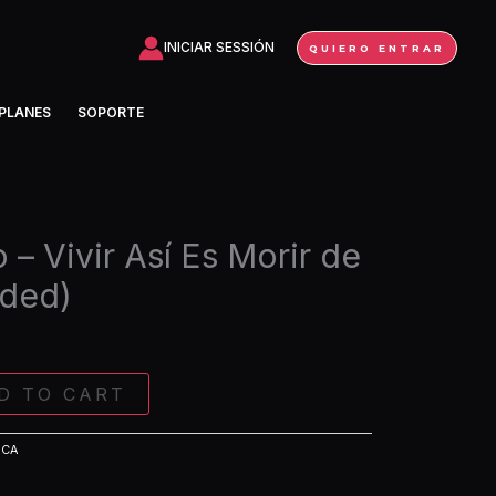
Vivir
Así
INICIAR SESSIÓN
QUIERO ENTRAR
Es
Morir
PLANES
SOPORTE
de
Amor
(Extended)
quantity
– Vivir Así Es Morir de
ded)
D TO CART
ICA