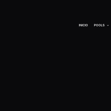
Ir
al
contenido
INICIO
POOLS