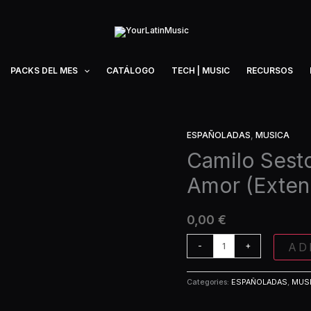
PACKS DEL MES
CATÁLOGO
TECH | MUSIC
RECURSOS
ESPAÑOLADAS
,
MUSICA
Camilo
Sesto
Camilo Sesto 
-
Amor (Exten
Vivir
Así
Es
0,00
€
Morir
de
AD
-
+
Amor
(Extended)
Categories:
ESPAÑOLADAS
,
MUS
quantity