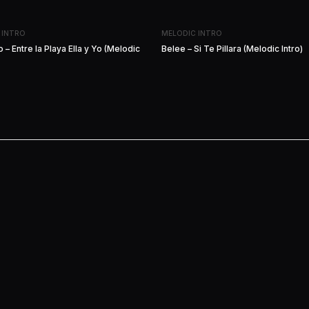
 INTRO
MELODIC INTRO
 – Entre la Playa Ella y Yo (Melodic
Belee – Si Te Pillara (Melodic Intro)