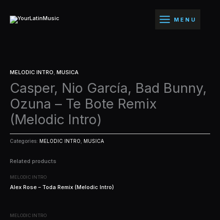
Ir
al
MENU
contenido
MELODIC INTRO
,
MUSICA
Casper, Nio García, Bad Bunny,
Ozuna – Te Bote Remix
(Melodic Intro)
Categories:
MELODIC INTRO
,
MUSICA
Related products
MELODIC INTRO
Alex Rose – Toda Remix (Melodic Intro)
MELODIC INTRO