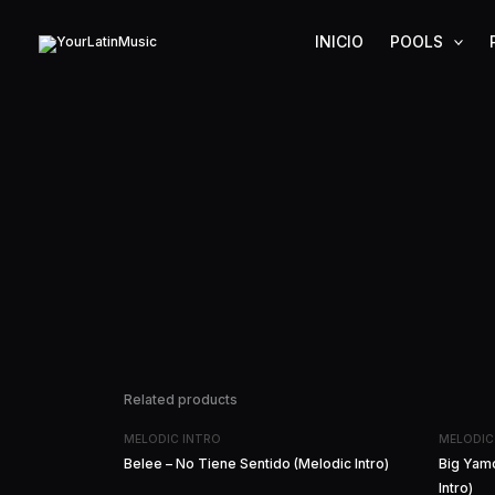
Ir
al
INICIO
POOLS
contenido
Related products
MELODIC INTRO
MELODIC
Belee – No Tiene Sentido (Melodic Intro)
Big Yamo
Intro)