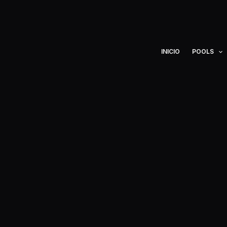
Ir
al
contenido
INICIO
POOLS