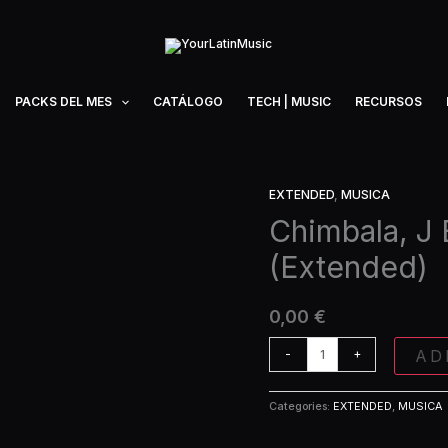
PACKS DEL MES
CATÁLOGO
TECH | MUSIC
RECURSOS
EXTENDED
,
MUSICA
Chimbala,
J
Chimbala, J 
Balvin
(Extended)
-
Romo
(Extended)
0,00
€
quantity
AD
-
+
Categories:
EXTENDED
,
MUSICA