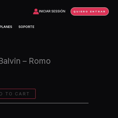
-
Romo
INICIAR SESSIÓN
QUIERO ENTRAR
(Extended)
quantity
PLANES
SOPORTE
Balvin – Romo
D TO CART