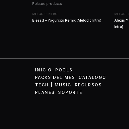
Related products
MELODIC INTRO
MELODIC
Blessd – Yogurcito Remix (Melodic Intro)
Alexis Y
Intro)
INICIO
POOLS
PACKS DEL MES
CATÁLOGO
TECH | MUSIC
RECURSOS
PLANES
SOPORTE