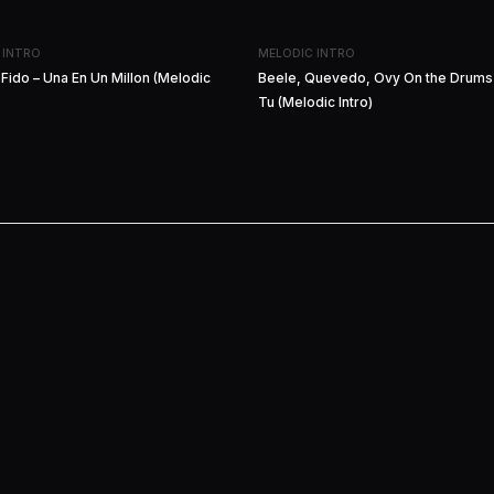
 INTRO
MELODIC INTRO
 Fido – Una En Un Millon (Melodic
Beele, Quevedo, Ovy On the Drums 
Tu (Melodic Intro)