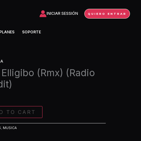
Elligibo
(Rmx)
INICIAR SESSIÓN
QUIERO ENTRAR
(Radio
Rumbaton
PLANES
SOPORTE
Edit)
quantity
CA
 Elligibo (Rmx) (Radio
it)
D TO CART
S
,
MUSICA