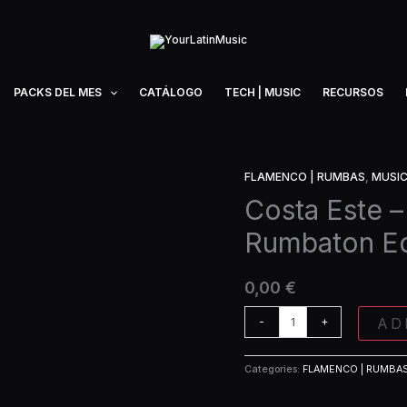
PACKS DEL MES
CATÁLOGO
TECH | MUSIC
RECURSOS
FLAMENCO | RUMBAS
,
MUSI
Costa
Este
Costa Este –
-
Rumbaton Ed
Elligibo
(Rmx)
(Radio
0,00
€
Rumbaton
Edit)
AD
-
+
quantity
Categories:
FLAMENCO | RUMBA