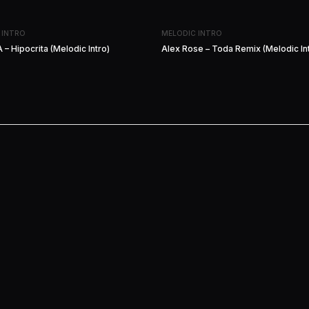
 INTRO
MELODIC INTRO
 – Hipocrita (Melodic Intro)
Alex Rose – Toda Remix (Melodic In