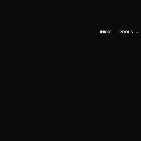
Ir
al
contenido
INICIO
POOLS