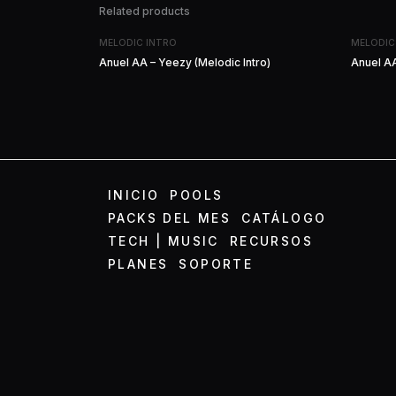
Related products
MELODIC INTRO
MELODIC
Anuel AA – Yeezy (Melodic Intro)
Anuel AA
INICIO
POOLS
PACKS DEL MES
CATÁLOGO
TECH | MUSIC
RECURSOS
PLANES
SOPORTE