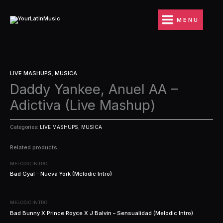
Ir
al
MENU
contenido
LIVE MASHUPS
,
MUSICA
Daddy Yankee, Anuel AA –
Adictiva (Live Mashup)
Categories:
LIVE MASHUPS
,
MUSICA
Related products
MELODIC INTRO
Bad Gyal – Nueva York (Melodic Intro)
MELODIC INTRO
Bad Bunny X Prince Royce X J Balvin – Sensualidad (Melodic Intro)