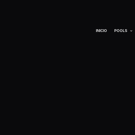
Ir
al
contenido
INICIO
POOLS