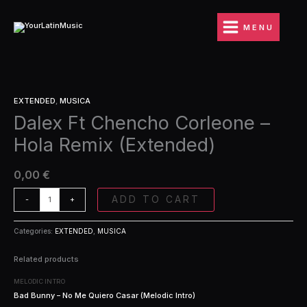
Ir
Corleone
al
-
MENU
contenido
Hola
Remix
(Extended)
quantity
Dalex
EXTENDED
,
MUSICA
Ft
Dalex Ft Chencho Corleone –
Chencho
Corleone
Hola Remix (Extended)
-
Hola
Remix
0,00
€
(Extended)
quantity
ADD TO CART
-
+
Categories:
EXTENDED
,
MUSICA
Related products
MELODIC INTRO
Bad Bunny – No Me Quiero Casar (Melodic Intro)