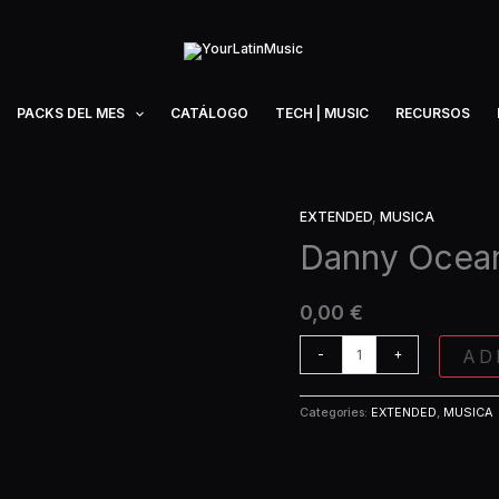
PACKS DEL MES
CATÁLOGO
TECH | MUSIC
RECURSOS
EXTENDED
,
MUSICA
Danny
Ocean
Danny Ocea
-
Dembow
0,00
€
(Extended)
quantity
AD
-
+
Categories:
EXTENDED
,
MUSICA