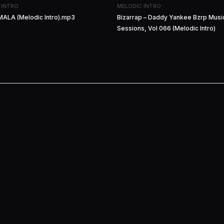
 INTRO
MELODIC INTRO
MALA (Melodic Intro).mp3
Bizarrap – Daddy Yankee Bzrp Musi
Sessions, Vol 066 (Melodic Intro)