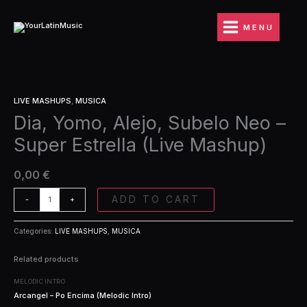
Ir
Subelo
al
Neo
MENU
contenido
-
Super
Estrella
(Live
Dia,
Mashup)
LIVE MASHUPS
,
MUSICA
Yomo,
quantity
Dia, Yomo, Alejo, Subelo Neo –
Alejo,
Subelo
Super Estrella (Live Mashup)
Neo
-
Super
0,00
€
Estrella
(Live
ADD TO CART
-
+
Mashup)
quantity
Categories:
LIVE MASHUPS
,
MUSICA
Related products
MELODIC INTRO
Arcangel – Po Encima (Melodic Intro)