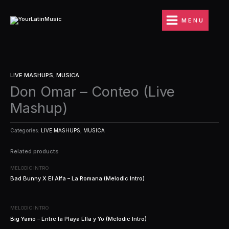
Ir
al
MENU
contenido
LIVE MASHUPS
,
MUSICA
Don Omar – Conteo (Live
Mashup)
Categories:
LIVE MASHUPS
,
MUSICA
Related products
MELODIC INTRO
Bad Bunny X El Alfa – La Romana (Melodic Intro)
MELODIC INTRO
Big Yamo – Entre la Playa Ella y Yo (Melodic Intro)