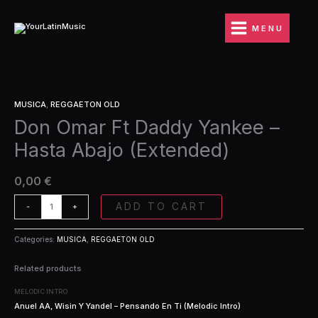
Ir
Daddy
al
Yankee
MENU
contenido
-
Hasta
Abajo
(Extended)
Don
quantity
MUSICA
,
REGGAETON OLD
Omar
Don Omar Ft Daddy Yankee –
Ft
Daddy
Hasta Abajo (Extended)
Yankee
-
Hasta
0,00
€
Abajo
(Extended)
ADD TO CART
-
+
quantity
Categories:
MUSICA
,
REGGAETON OLD
Related products
MELODIC INTRO
Anuel AA, Wisin Y Yandel – Pensando En Ti (Melodic Intro)