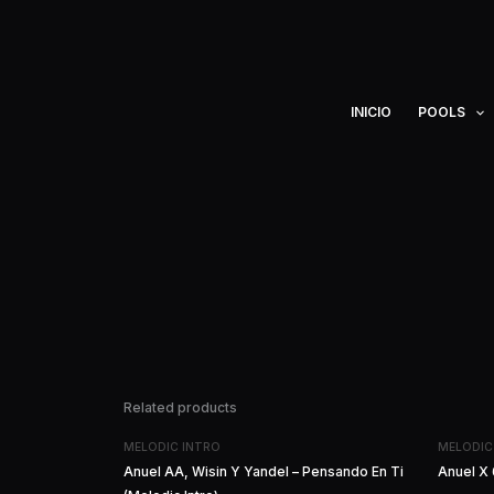
Ir
al
contenido
INICIO
POOLS
Related products
MELODIC INTRO
MELODIC
Anuel AA, Wisin Y Yandel – Pensando En Ti
Anuel X 