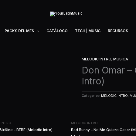
PACKS DEL MES
CATÁLOGO
TECH | MUSIC
RECURSOS
MELODIC INTRO
,
MUSICA
Don Omar – 
Intro)
Categories:
MELODIC INTRO
,
MU
 INTRO
MELODIC INTRO
6ix9ine – BEBE (Melodic Intro)
Bad Bunny – No Me Quiero Casar (M