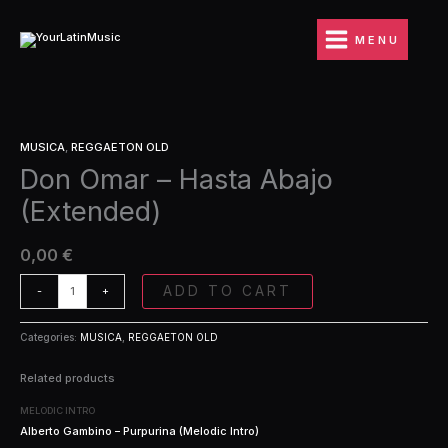
Ir
Hasta
al
Abajo
MENU
contenido
(Extended)
quantity
Don
MUSICA
,
REGGAETON OLD
Omar
Don Omar – Hasta Abajo
-
Hasta
(Extended)
Abajo
(Extended)
quantity
0,00
€
ADD TO CART
-
+
Categories:
MUSICA
,
REGGAETON OLD
Related products
MELODIC INTRO
Alberto Gambino – Purpurina (Melodic Intro)