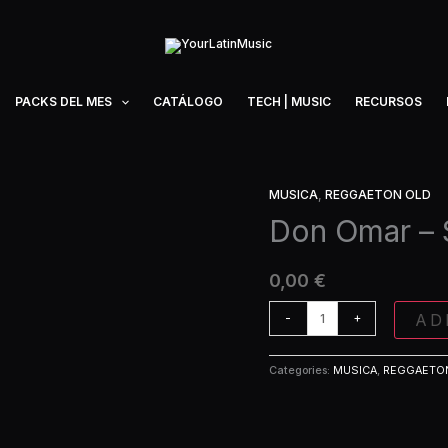
PACKS DEL MES
CATÁLOGO
TECH | MUSIC
RECURSOS
MUSICA
,
REGGAETON OLD
Don
Omar
Don Omar – 
-
Salvaje
0,00
€
(Extended)
quantity
AD
-
+
Categories:
MUSICA
,
REGGAETO