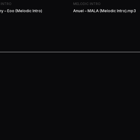
 INTRO
MELODIC INTRO
y – Eoo (Melodic Intro)
Anuel – MALA (Melodic Intro).mp3