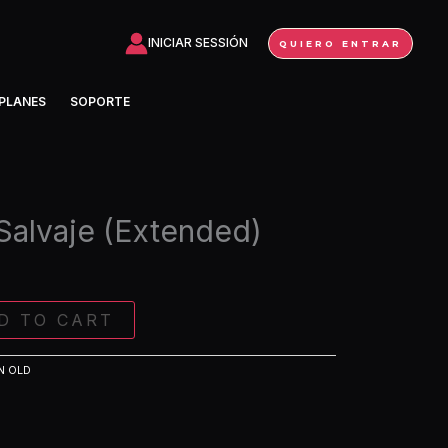
Salvaje
(Extended)
INICIAR SESSIÓN
QUIERO ENTRAR
quantity
PLANES
SOPORTE
Salvaje (Extended)
D TO CART
N OLD