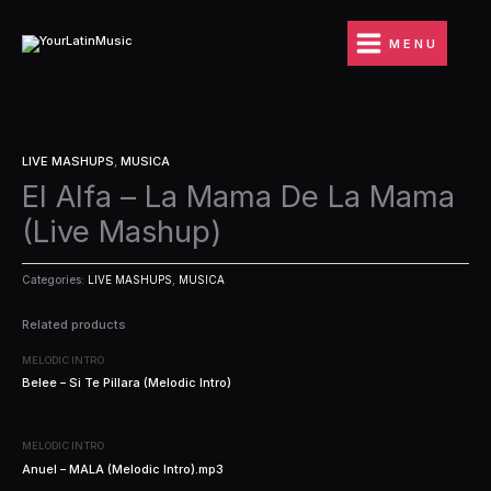
Ir
al
MENU
contenido
LIVE MASHUPS
,
MUSICA
El Alfa – La Mama De La Mama
(Live Mashup)
Categories:
LIVE MASHUPS
,
MUSICA
Related products
MELODIC INTRO
Belee – Si Te Pillara (Melodic Intro)
MELODIC INTRO
Anuel – MALA (Melodic Intro).mp3