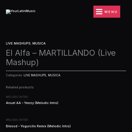
Ir
al
MENU
contenido
LIVE MASHUPS
,
MUSICA
El Alfa – MARTILLANDO (Live
Mashup)
Categories:
LIVE MASHUPS
,
MUSICA
Related products
MELODIC INTRO
Anuel AA – Yeezy (Melodic Intro)
MELODIC INTRO
Blessd – Yogurcito Remix (Melodic Intro)