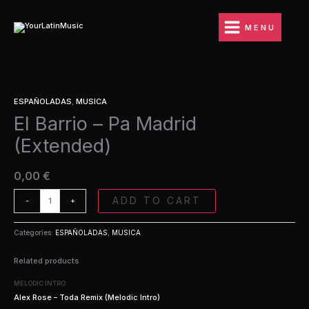
Ir
Pa
al
Madrid
MENU
contenido
(Extended)
quantity
El
ESPAÑOLADAS
,
MUSICA
Barrio
El Barrio – Pa Madrid
-
Pa
(Extended)
Madrid
(Extended)
quantity
0,00
€
ADD TO CART
-
+
Categories:
ESPAÑOLADAS
,
MUSICA
Related products
MELODIC INTRO
Alex Rose – Toda Remix (Melodic Intro)