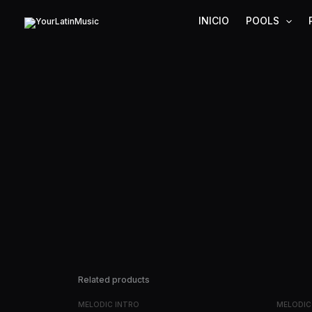
Ir
INICIO
POOLS
al
contenido
Related products
MELODIC INTRO
MELODIC