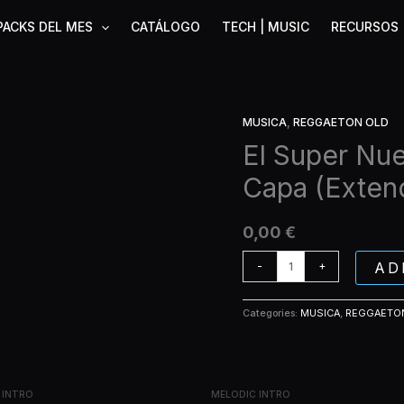
PACKS DEL MES
CATÁLOGO
TECH | MUSIC
RECURSOS
MUSICA
,
REGGAETON OLD
El
Super
El Super Nu
Nuevo
Capa (Exten
-
Superman
Sin
0,00
€
Capa
(Extended)
AD
-
+
quantity
Categories:
MUSICA
,
REGGAETO
 INTRO
MELODIC INTRO