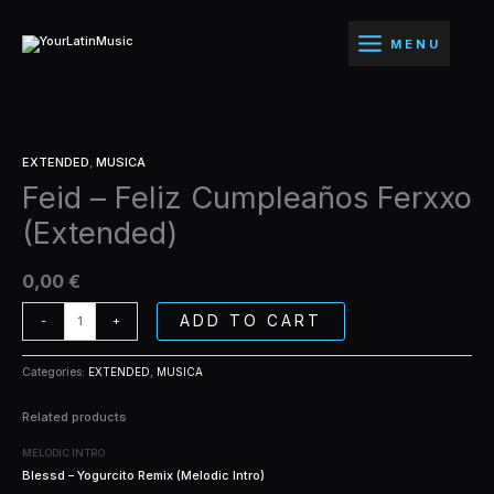
Ir
Cumpleaños
al
Ferxxo
MENU
contenido
(Extended)
quantity
Feid
EXTENDED
,
MUSICA
-
Feid – Feliz Cumpleaños Ferxxo
Feliz
Cumpleaños
(Extended)
Ferxxo
(Extended)
quantity
0,00
€
ADD TO CART
-
+
Categories:
EXTENDED
,
MUSICA
Related products
MELODIC INTRO
Blessd – Yogurcito Remix (Melodic Intro)