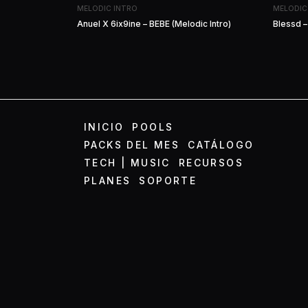
MELODIC INTRO
MELODIC
Anuel X 6ix9ine – BEBE (Melodic Intro)
Blessd –
INICIO
POOLS
PACKS DEL MES
CATÁLOGO
TECH | MUSIC
RECURSOS
PLANES
SOPORTE