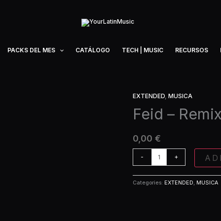
PACKS DEL MES
CATÁLOGO
TECH | MUSIC
RECURSOS
EXTENDED
,
MUSICA
Feid
-
Feid – Remix
Remix
Exclusivo
0,00
€
(Extended)
quantity
AD
-
+
Categories:
EXTENDED
,
MUSICA