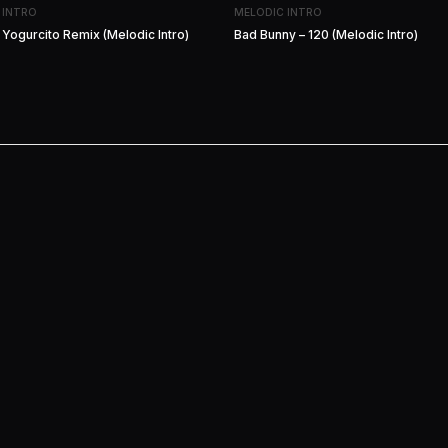
 INTRO
MELODIC INTRO
 Yogurcito Remix (Melodic Intro)
Bad Bunny – 120 (Melodic Intro)