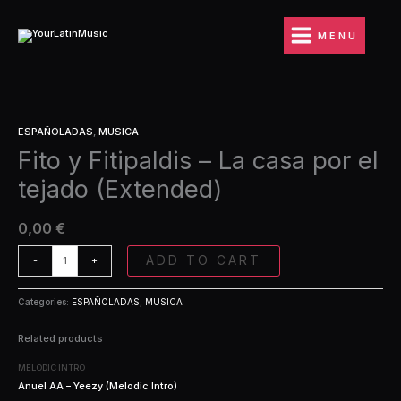
Ir
-
al
La
MENU
contenido
casa
por
el
tejado
Fito
(Extended)
ESPAÑOLADAS
,
MUSICA
y
quantity
Fito y Fitipaldis – La casa por el
Fitipaldis
-
tejado (Extended)
La
casa
por
0,00
€
el
tejado
ADD TO CART
-
+
(Extended)
quantity
Categories:
ESPAÑOLADAS
,
MUSICA
Related products
MELODIC INTRO
Anuel AA – Yeezy (Melodic Intro)