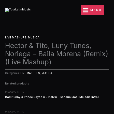
Ir
al
MENU
contenido
LIVE MASHUPS
,
MUSICA
Hector & Tito, Luny Tunes,
Noriega – Baila Morena (Remix)
(Live Mashup)
Categories:
LIVE MASHUPS
,
MUSICA
Related products
MELODIC INTRO
Bad Bunny X Prince Royce X J Balvin – Sensualidad (Melodic Intro)
MELODIC INTRO