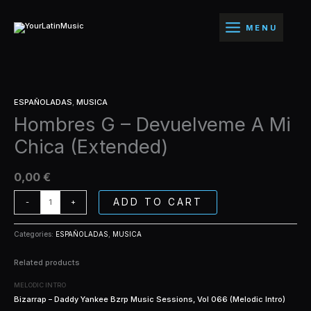
Ir
Devuelveme
al
A
MENU
contenido
Mi
Chica
(Extended)
quantity
Hombres
ESPAÑOLADAS
,
MUSICA
G
Hombres G – Devuelveme A Mi
-
Devuelveme
Chica (Extended)
A
Mi
Chica
0,00
€
(Extended)
quantity
ADD TO CART
-
+
Categories:
ESPAÑOLADAS
,
MUSICA
Related products
MELODIC INTRO
Bizarrap – Daddy Yankee Bzrp Music Sessions, Vol 066 (Melodic Intro)