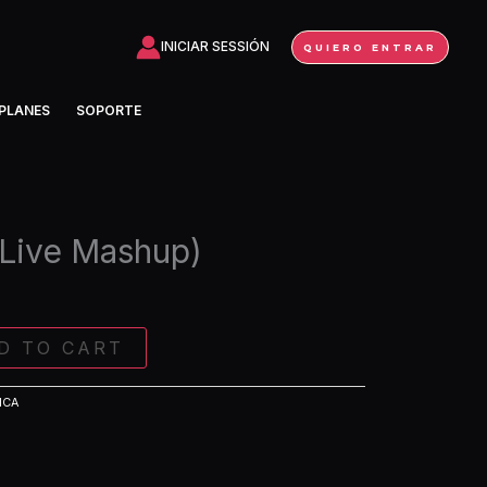
(Live
Mashup)
INICIAR SESSIÓN
QUIERO ENTRAR
quantity
PLANES
SOPORTE
(Live Mashup)
D TO CART
ICA