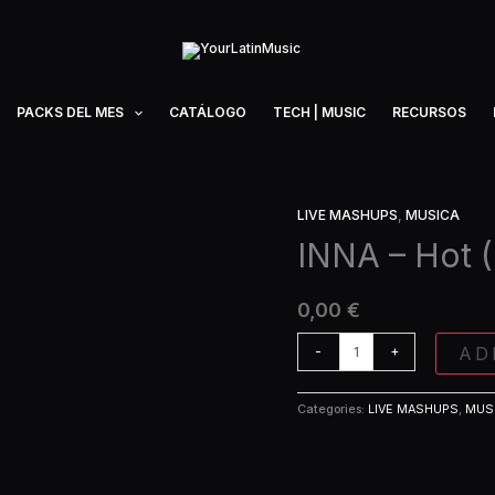
PACKS DEL MES
CATÁLOGO
TECH | MUSIC
RECURSOS
LIVE MASHUPS
,
MUSICA
INNA
-
INNA – Hot 
Hot
(Live
0,00
€
Mashup)
quantity
AD
-
+
Categories:
LIVE MASHUPS
,
MUS