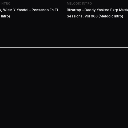
 INTRO
MELODIC INTRO
, Wisin Y Yandel – Pensando En Ti
Bizarrap – Daddy Yankee Bzrp Musi
 Intro)
Sessions, Vol 066 (Melodic Intro)