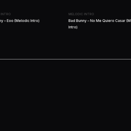
 INTRO
MELODIC INTRO
y – Eoo (Melodic Intro)
Bad Bunny – No Me Quiero Casar (M
Intro)