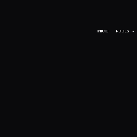
Ir
al
contenido
INICIO
POOLS