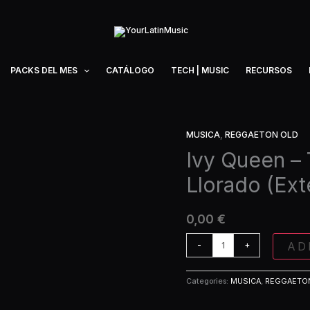
PACKS DEL MES
CATÁLOGO
TECH | MUSIC
RECURSOS
MUSICA
,
REGGAETON OLD
Ivy
Queen
Ivy Queen –
-
Llorado (Ex
Te
He
Querido
0,00
€
Te
He
AD
-
+
Llorado
(Extended)
Categories:
MUSICA
,
REGGAETO
quantity