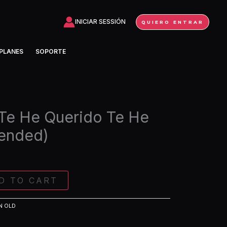
Te
He
INICIAR SESSIÓN
QUIERO ENTRAR
Querido
Te
PLANES
SOPORTE
He
Llorado
(Extended)
quantity
 Te He Querido Te He
tended)
D TO CART
N OLD