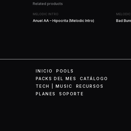
Related products
MELODIC INTRO
MELODIC
Anuel AA – Hipocrita (Melodic Intro)
Bad Bunn
INICIO
POOLS
PACKS DEL MES
CATÁLOGO
TECH | MUSIC
RECURSOS
PLANES
SOPORTE