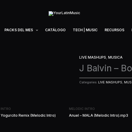
PACKS DEL MES
CATÁLOGO
TECH | MUSIC
RECURSOS
LIVE MASHUPS
,
MUSICA
J Balvin – B
Categories:
LIVE MASHUPS
,
MUS
 INTRO
MELODIC INTRO
 Yogurcito Remix (Melodic Intro)
Anuel – MALA (Melodic Intro).mp3