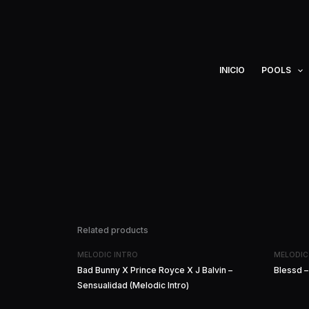
Ir
al
contenido
INICIO
POOLS
Related products
MELODIC INTRO
MELODIC
Bad Bunny X Prince Royce X J Balvin –
Blessd –
Sensualidad (Melodic Intro)