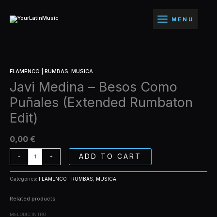
Ir
Besos
al
Como
MENU
contenido
Puñales
(Extended
Rumbaton
Edit)
Javi
quantity
FLAMENCO | RUMBAS
,
MUSICA
Medina
Javi Medina – Besos Como
-
Besos
Puñales (Extended Rumbaton
Como
Puñales
Edit)
(Extended
Rumbaton
0,00
€
Edit)
quantity
ADD TO CART
-
+
Categories:
FLAMENCO | RUMBAS
,
MUSICA
Related products
MELODIC INTRO