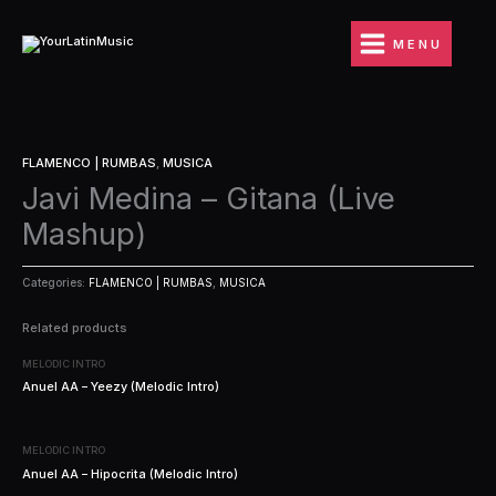
Ir
al
MENU
contenido
FLAMENCO | RUMBAS
,
MUSICA
Javi Medina – Gitana (Live
Mashup)
Categories:
FLAMENCO | RUMBAS
,
MUSICA
Related products
MELODIC INTRO
Anuel AA – Yeezy (Melodic Intro)
MELODIC INTRO
Anuel AA – Hipocrita (Melodic Intro)