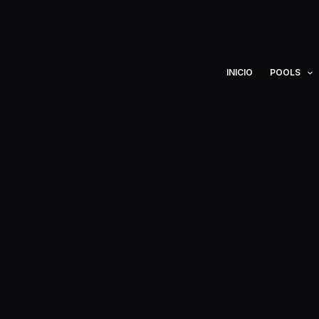
Ir
al
contenido
INICIO
POOLS