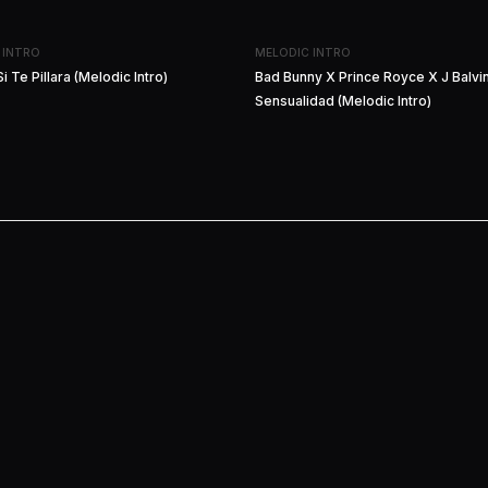
 INTRO
MELODIC INTRO
i Te Pillara (Melodic Intro)
Bad Bunny X Prince Royce X J Balvin
Sensualidad (Melodic Intro)