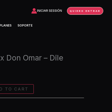
Don
Omar
INICIAR SESSIÓN
QUIERO ENTRAR
-
Dile
PLANES
SOPORTE
(Extended)
quantity
x Don Omar – Dile
D TO CART