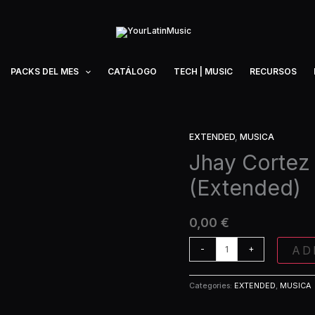
PACKS DEL MES
CATÁLOGO
TECH | MUSIC
RECURSOS
EXTENDED
,
MUSICA
Jhay
Cortez
Jhay Cortez 
x
(Extended)
Don
Omar
-
0,00
€
Dile
(Extended)
AD
-
+
quantity
Categories:
EXTENDED
,
MUSICA