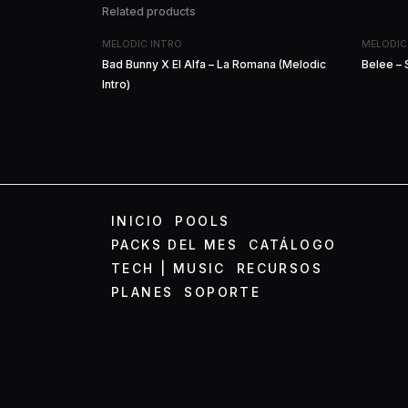
Related products
MELODIC INTRO
MELODIC
Bad Bunny X El Alfa – La Romana (Melodic
Belee – S
Intro)
INICIO
POOLS
PACKS DEL MES
CATÁLOGO
TECH | MUSIC
RECURSOS
PLANES
SOPORTE