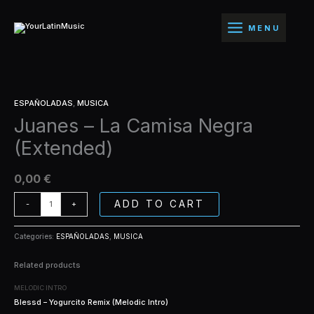
Ir
Camisa
al
Negra
MENU
contenido
(Extended)
quantity
Juanes
ESPAÑOLADAS
,
MUSICA
-
Juanes – La Camisa Negra
La
Camisa
(Extended)
Negra
(Extended)
quantity
0,00
€
ADD TO CART
-
+
Categories:
ESPAÑOLADAS
,
MUSICA
Related products
MELODIC INTRO
Blessd – Yogurcito Remix (Melodic Intro)