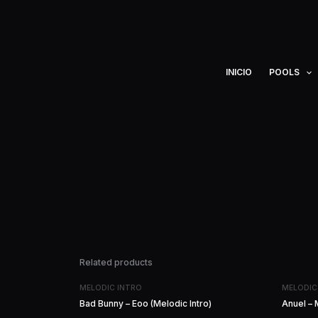
Ir
al
contenido
INICIO
POOLS
Related products
MELODIC INTRO
MELODIC
Bad Bunny – Eoo (Melodic Intro)
Anuel – 