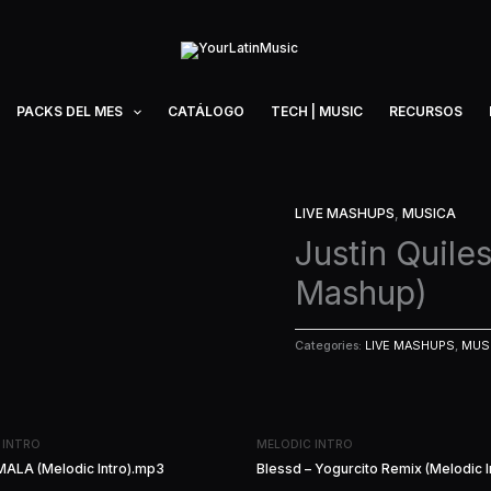
PACKS DEL MES
CATÁLOGO
TECH | MUSIC
RECURSOS
LIVE MASHUPS
,
MUSICA
Justin Quiles
Mashup)
Categories:
LIVE MASHUPS
,
MUS
 INTRO
MELODIC INTRO
MALA (Melodic Intro).mp3
Blessd – Yogurcito Remix (Melodic I