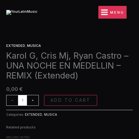
Ir
Mj,
al
Ryan
MENU
contenido
Castro
-
UNA
NOCHE
Karol
EN
EXTENDED
,
MUSICA
G,
MEDELLIN
Karol G, Cris Mj, Ryan Castro –
Cris
-
Mj,
REMIX
UNA NOCHE EN MEDELLIN –
Ryan
(Extended)
Castro
quantity
REMIX (Extended)
-
UNA
0,00
€
NOCHE
EN
ADD TO CART
-
+
MEDELLIN
-
REMIX
Categories:
EXTENDED
,
MUSICA
(Extended)
quantity
Related products
MELODIC INTRO