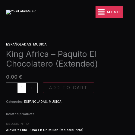
Ir
Paquito
al
El
MENU
contenido
Chocolatero
(Extended)
quantity
King
ESPAÑOLADAS
,
MUSICA
Africa
King Africa – Paquito El
-
Paquito
Chocolatero (Extended)
El
Chocolatero
(Extended)
0,00
€
quantity
ADD TO CART
-
+
Categories:
ESPAÑOLADAS
,
MUSICA
Related products
MELODIC INTRO
Alexis Y Fido – Una En Un Millon (Melodic Intro)