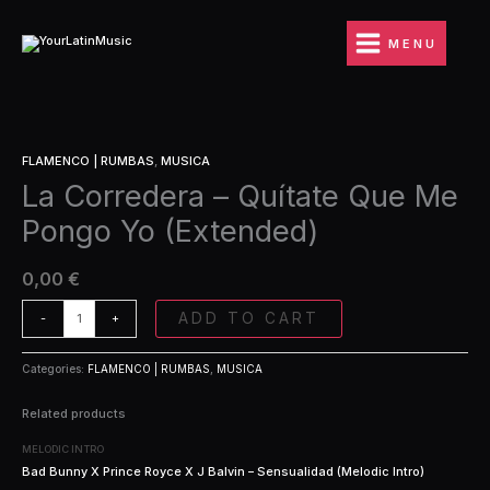
Ir
Quítate
al
Que
MENU
contenido
Me
Pongo
Yo
(Extended)
La
quantity
FLAMENCO | RUMBAS
,
MUSICA
Corredera
La Corredera – Quítate Que Me
-
Quítate
Pongo Yo (Extended)
Que
Me
Pongo
0,00
€
Yo
(Extended)
ADD TO CART
-
+
quantity
Categories:
FLAMENCO | RUMBAS
,
MUSICA
Related products
MELODIC INTRO
Bad Bunny X Prince Royce X J Balvin – Sensualidad (Melodic Intro)