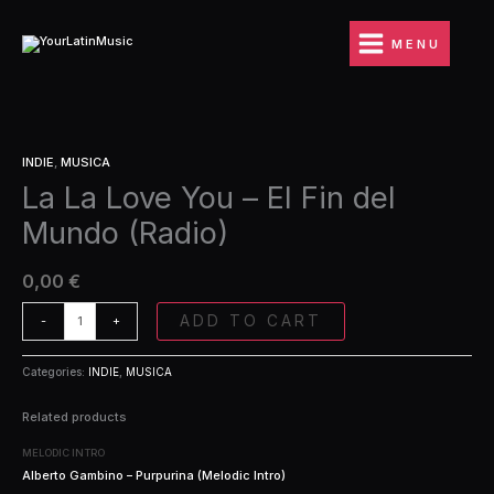
Ir
You
al
-
MENU
contenido
El
Fin
del
Mundo
La
(Radio)
INDIE
,
MUSICA
La
quantity
La La Love You – El Fin del
Love
You
Mundo (Radio)
-
El
Fin
0,00
€
del
Mundo
ADD TO CART
-
+
(Radio)
quantity
Categories:
INDIE
,
MUSICA
Related products
MELODIC INTRO
Alberto Gambino – Purpurina (Melodic Intro)