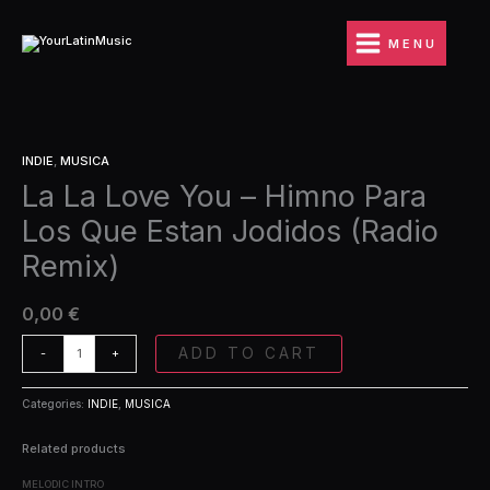
Ir
You
al
-
MENU
contenido
Himno
Para
Los
Que
La
Estan
INDIE
,
MUSICA
La
Jodidos
La La Love You – Himno Para
Love
(Radio
You
Remix)
Los Que Estan Jodidos (Radio
-
quantity
Himno
Remix)
Para
Los
0,00
€
Que
Estan
ADD TO CART
-
+
Jodidos
(Radio
Remix)
Categories:
INDIE
,
MUSICA
quantity
Related products
MELODIC INTRO